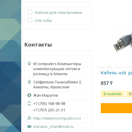
Кабели для электроники
Usb хабы
Контакты
M computers Компьютеры
комплектующие оптом и
Кабель usb у
розницу в Алматы
Сейфуллина Тынышбаева 3,
857 ₸
Алматы, Казахстан
В наличии
О
Жан Маратов
+7 (705) 168-98-98
+7 (707) 233-21-31
http://www.mcomputers.kz
maratov_zhan@mail.ru