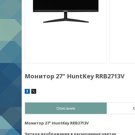
Монитор 27" HuntKey RRB2713V
Описание
Х
Монитор 27" HuntKey RRB2713V
Четкое изображение в насыщенных цветах