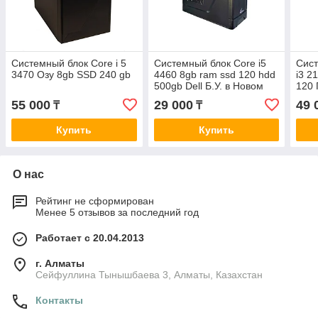
Системный блок Core i 5
Системный блок Core i5
Сист
3470 Озу 8gb SSD 240 gb
4460 8gb ram ssd 120 hdd
i3 2
500gb Dell Б.У. в Новом
120 
корпусе
55 000
29 000
49 
₸
₸
Купить
Купить
О нас
Рейтинг не сформирован
Менее 5 отзывов за последний год
Работает с 20.04.2013
г. Алматы
Сейфуллина Тынышбаева 3, Алматы, Казахстан
Контакты