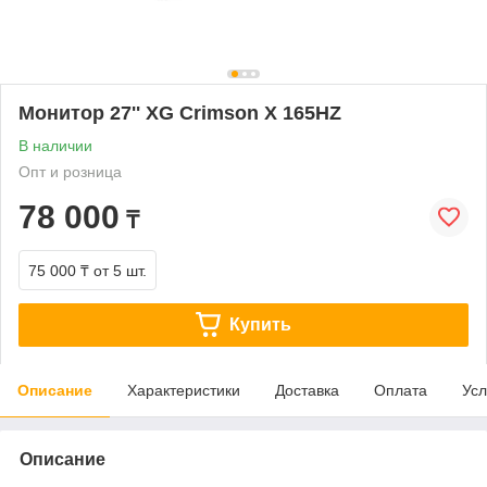
Монитор 27'' XG Crimson X 165HZ
В наличии
Опт и розница
78 000
₸
75 000 ₸
от 5 шт.
Купить
Описание
Характеристики
Доставка
Оплата
Усл
Описание