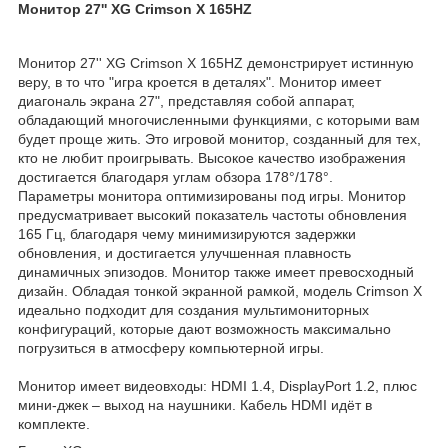
Монитор 27'' XG Crimson X 165HZ
Монитор 27'' XG Crimson X 165HZ демонстрирует истинную
веру, в то что "игра кроется в деталях". Монитор имеет
диагональ экрана 27", представляя собой аппарат,
обладающий многочисленными функциями, с которыми вам
будет проще жить. Это игровой монитор, созданный для тех,
кто не любит проигрывать. Высокое качество изображения
достигается благодаря углам обзора 178°/178°.
Параметры монитора оптимизированы под игры. Монитор
предусматривает высокий показатель частоты обновления
165 Гц, благодаря чему минимизируются задержки
обновления, и достигается улучшенная плавность
динамичных эпизодов. Монитор также имеет превосходный
дизайн. Обладая тонкой экранной рамкой, модель Crimson X
идеально подходит для создания мультимониторных
конфигураций, которые дают возможность максимально
погрузиться в атмосферу компьютерной игры.
Монитор имеет видеовходы: HDMI 1.4, DisplayPort 1.2, плюс
мини-джек – выход на наушники. Кабель HDMI идёт в
комплекте.