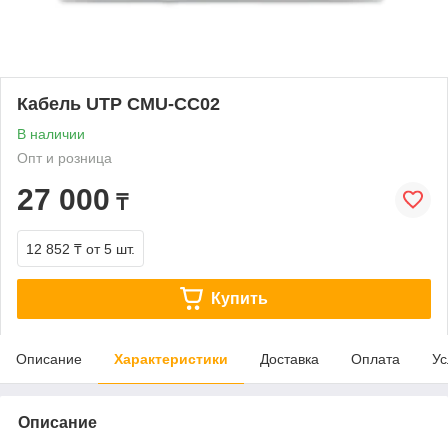
Кабель UTP CMU-CC02
В наличии
Опт и розница
27 000
₸
12 852 ₸
от 5 шт.
Купить
Описание
Характеристики
Доставка
Оплата
Ус
Описание