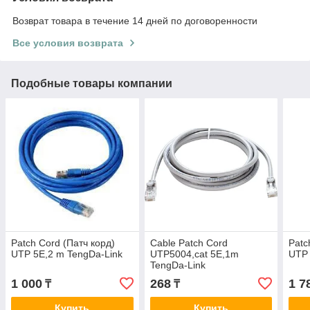
Возврат товара в течение 14 дней по договоренности
Все условия возврата
Подобные товары компании
Patch Cord (Патч корд)
Сable Patch Cord
Patc
UTP 5E,2 m TengDa-Link
UTP5004,cat 5E,1m
UTP 
TengDa-Link
1 000
268
1 7
₸
₸
Купить
Купить