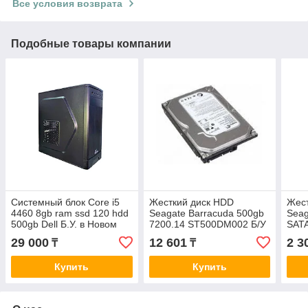
Все условия возврата
Подобные товары компании
Системный блок Core i5
Жесткий диск HDD
Жест
4460 8gb ram ssd 120 hdd
Seagate Barracuda 500gb
Seag
500gb Dell Б.У. в Новом
7200.14 ST500DM002 Б/У
SATA
корпусе
29 000
12 601
2 3
₸
₸
Купить
Купить