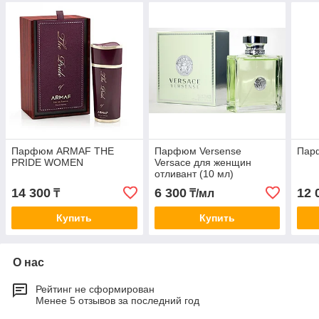
Парфюм ARMAF THE
Парфюм Versense
Пар
PRIDE WOMEN
Versace для женщин
отливант (10 мл)
14 300
6 300
12 
₸
₸/мл
Купить
Купить
О нас
Рейтинг не сформирован
Менее 5 отзывов за последний год